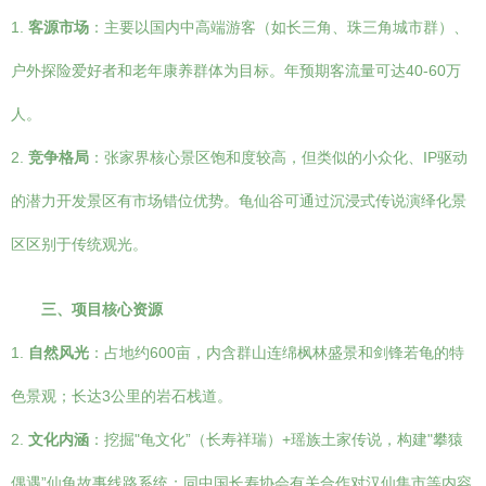
1.
客源市场
：主要以国内中高端游客（如长三角、珠三角城市群）、
户外探险爱好者和老年康养群体为目标。年预期客流量可达40-60万
人。
2.
竞争格局
：张家界核心景区饱和度较高，但类似的小众化、IP驱动
的潜力开发景区有市场错位优势。龟仙谷可通过沉浸式传说演绎化景
区区别于传统观光。
三、项目核心资源
1.
自然风光
：占地约600亩，内含群山连绵枫林盛景和剑锋若龟的特
色景观；长达3公里的岩石栈道。
2.
文化内涵
：挖掘"龟文化”（长寿祥瑞）+瑶族土家传说，构建"攀猿
偶遇”仙龟故事线路系统；同中国长寿协会有关合作对汉仙集市等内容