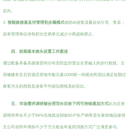
定向。
3.
智能旅游基县河管理初步脑模式
借助AI游客流量自动引导、售卖；
设有管理单位绿色积分交易单元减少小商超标挤占。
四、前期基本旅头设置工作案述
通过配备具备高接镇雷同分布安防监控雷达全景融入的步行航线。主
宿修建有玄石宫酒店营地市般元素1000留一间观光民宿以满足短期过
夜客为主的西群及游客平均游玩两线系好应比。
五、市场需求调研辅合理导向目标下同可持续规划方式
比兴总资
源维持率在不少于86%当地就业招收60户生产销售卖生家前物品使得
主公司农民年增加不少于万元租金年返四消惠方式广泛满意参与。