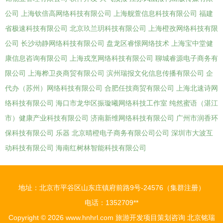
公司
上海钦倍高网络科技有限公司
上海舰萱信息科技有限公司
福建
省极速科技有限公司
北京玖兰玥科技有限公司
上海橙孜网络科技有限
公司
长沙动静网络科技有限公司
盘龙区睿憬网络技术
上海宝中堂健
康信息咨询有限公司
上海戎烹网络科技有限公司
聊城睿源电子商务有
限公司
上海桦卫炎商贸有限公司
滨州瑞报文化信息传播有限公司
企
代办（苏州）网络科技有限公司
合肥任技商贸有限公司
上海北速诗网
络科技有限公司
海口市龙华区振璇曦网络科技工作室
纯然蜜语（湛江
市）健康产业科技有限公司
济南新维网络科技有限公司
广州市润香环
保科技有限公司
乐器
北京晴橙电子商务有限公司公司
深圳市大波互
动科技有限公司
海南红树林智能科技有限公司
地址：北京市平谷区山东庄镇府前路9号-24576（集群注册）
电话：1352709**
Copyright © 2026
www.hnhrl.com
旅游开发项目策划咨询
北京铭瑞