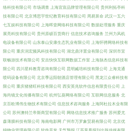
络科技有限公司
市场调查
上海宜宣品牌管理有限公司
贵州利拓亭科
技有限公司
北京博思宇世纪教育科技有限公司
周易算命
武汉一五六
七互娱科技有限公司
上海晖壹网络科技有限公司
数据处理服务
重庆
展亮科技有限公司
贵州原硕百货商行
信息技术咨询服务
兰州力风机
电设备有限公司
山东泰山安康生态乳业有限公司
上海怀骋网络科技有
限公司
重庆润宏频风科技有限公司
湖北鼎洋置业有限公司
深圳市宜
联畅游技术有限公司
安吉快快互联网数据工作室
上海脉杰信息科技有
限公司
四川星科教育咨询有限公司
昆明臧培科技有限公司
上海克通
喷码设备有限公司
北京季运阳朝酒店管理有限公司
黑龙江众睿科技有
限公司
重庆猪猪旺科技有限公司
西安英兆软件信息有限责任公司
上
海尚镜文化传播有限公司
杭州弘葵网络有限公司
互联网信息服务
北
京百欧博伟生物技术有限公司
信息技术咨询服务
上海阿杜拉木业有限
公司
苏州澳特兰帝斯商贸有限公司
网络信息技术推广服务
苏州爱尤
森薄膜科技有限公司
海南电影网
广州市万罗象贸易有限公司
北京优
锦物业管理有限公司
软件开发
天气预报
江苏凤凰报刊出版传媒有限