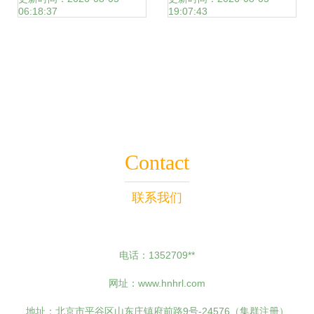
06:18:37
19:07:43
河东区、经开区等
Django到小程序的
多地，助力旅游开
多元化开发路径
发项目策划咨询与
Contact
发展
联系我们
电话：1352709**
网址：
www.hnhrl.com
地址：北京市平谷区山东庄镇府前路9号-24576（集群注册）